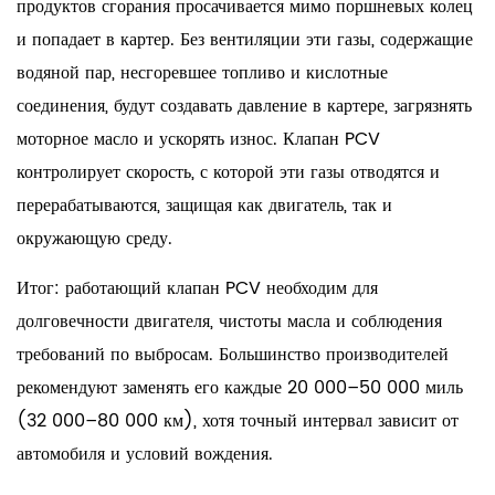
двигателя
продуктов сгорания просачивается мимо поршневых колец
3
и попадает в картер. Без вентиляции эти газы, содержащие
Признаки
водяной пар, несгоревшее топливо и кислотные
того,
соединения, будут создавать давление в картере, загрязнять
что
моторное масло и ускорять износ. Клапан PCV
клапан
контролирует скорость, с которой эти газы отводятся и
PCV
перерабатываются, защищая как двигатель, так и
нуждается
окружающую среду.
в
замене
Итог: работающий клапан PCV необходим для
3.1
долговечности двигателя, чистоты масла и соблюдения
Симптомы
требований по выбросам.
Большинство производителей
заклинивания
рекомендуют заменять его каждые 20 000–50 000 миль
открытого
(32 000–80 000 км), хотя точный интервал зависит от
клапана
PCV
автомобиля и условий вождения.
3.2