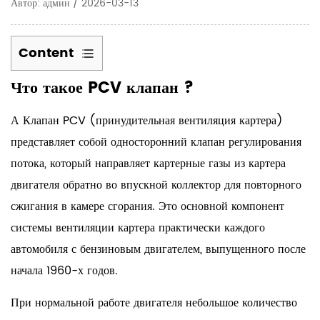
Автор: админ / 2026-03-13
Content
1
Что такое
PCV клапан
?
Что
такое
А
Клапан PCV (принудительная вентиляция картера)
PCV
представляет собой односторонний клапан регулирования
клапан
потока, который направляет картерные газы из картера
?
двигателя обратно во впускной коллектор для повторного
2
сжигания в камере сгорания. Это основной компонент
Как
PCV
системы вентиляции картера практически каждого
клапан
автомобиля с бензиновым двигателем, выпущенного после
Работает
начала 1960-х годов.
внутри
При нормальной работе двигателя небольшое количество
вашего