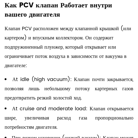
Как
PCV клапан
Работает внутри
шаг
вашего двигателя
за
шагом
Клапан PCV расположен между клапанной крышкой (или
6
картером) и впускным коллектором. Он содержит
Что
подпружиненный плунжер, который открывает или
произойдет,
ограничивает поток воздуха в зависимости от вакуума в
если
двигателе:
вы
проигнорируете
Аt idle (high vacuum):
Клапан почти закрывается,
неисправный
позволяя лишь небольшому потоку картерных газов
клапан
предотвратить резкий холостой ход.
PCV?
7
Аt cruise and moderate load:
Клапан открывается
PCV
шире, увеличивая расход газа пропорционально
клапан
потребностям двигателя.
против