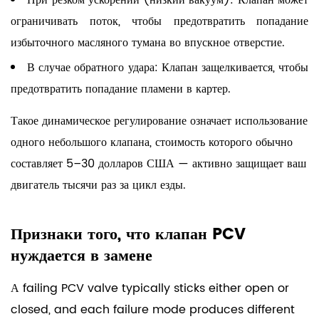
При резком ускорении (низкий вакуум):
Клапан может
сапуна
ограничивать поток, чтобы предотвратить попадание
картера:
избыточного масляного тумана во впускное отверстие.
понимание
разницы
В случае обратного удара:
Клапан защелкивается, чтобы
8
предотвратить попадание пламени в картер.
Выбор
Такое динамическое регулирование означает использование
подходящего
запасного
одного небольшого клапана, стоимость которого обычно
клапана
составляет
5–30 долларов США
— активно защищает ваш
PCV
двигатель тысячи раз за цикл езды.
Признаки того, что клапан PCV
нуждается в замене
А failing PCV valve typically sticks either open or
closed, and each failure mode produces different