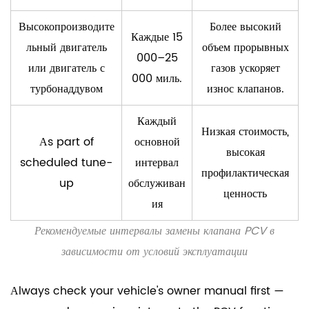
Высокопроизводите
Более высокий
Каждые 15
льный двигатель
объем прорывных
000–25
или двигатель с
газов ускоряет
000 миль.
турбонаддувом
износ клапанов.
Каждый
Низкая стоимость,
Аs part of
основной
высокая
scheduled tune-
интервал
профилактическая
up
обслуживан
ценность
ия
Рекомендуемые интервалы замены клапана PCV в
зависимости от условий эксплуатации
Аlways check your vehicle's owner manual first —